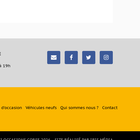
E
à 19h
 d'occasion
Véhicules neufs
Qui sommes nous ?
Contact
I OCCASIONS CORSE 2026
SITE RÉALISÉ PAR IRIS MÉDIA