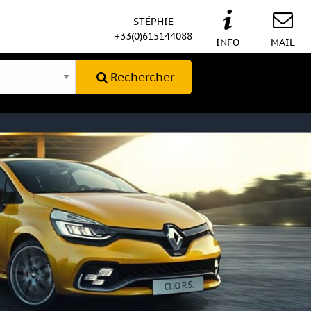
STÉPHIE
+33(0)615144088
INFO
MAIL
Rechercher